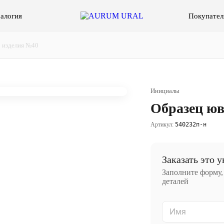
алогия
Покупател
 изделия №40
Инициалы
Образец юв
Артикул:
540232п-н
Заказать это 
Заполните форму,
деталей