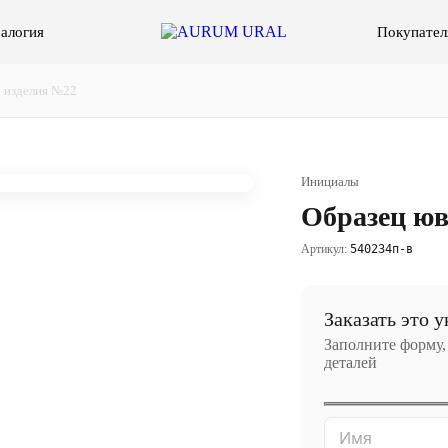
алогия
Покупател
 изделия №22
Инициалы
Образец юв
Артикул:
540234п-в
Заказать это 
Заполните форму,
деталей